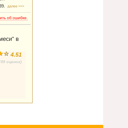
39.
далее >>>
ть об ошибке.
меси" в
4.51
(49 оценок)