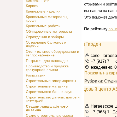
Камины, печи
отзывами и рейти
Кирпич
вы нашли на наши
Крепежные изделия
Кровельные материалы,
Это поможет друг
кровля
Кровельные работы
По рейтингу
по н
Облицовочные материалы
Ограждения и заборы
Остекление балконов и
лоджий
Отопительное оборудование и
село Нагаево
теплоснабжение
Покрытия для площадок
+7 (917) 7...
По
Производство и продажа
ежедневно, 0
тротуарной плитки
Показать на кар
Рольставни
Рубрики
: Студ
Строительные гипермаркеты
Строительные магазины
Строительство бань и саун
Строительство дачных домов и
коттеджей
Нагаевское ш
Студии ландшафтного
дизайна
+7 (963) 1...
По
Сухие строительные смеси