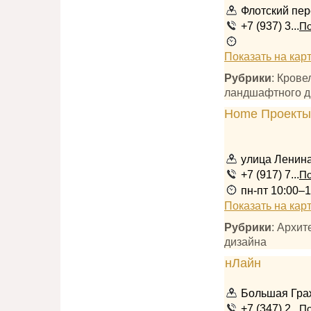
Флотский пер
+7 (937) 3...
По
Показать на кар
Рубрики
: Кров
ландшафтного д
улица Ленина
+7 (917) 7...
По
пн-пт 10:00–1
Показать на кар
Рубрики
: Архи
дизайна
Большая Гра
+7 (347) 2...
По