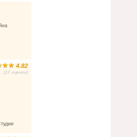
йна
4.82
(17 оценок)
Студии