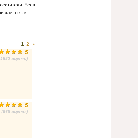
осетители. Если
й или отзыв.
1
2
»
5
(1552 оценки)
5
(668 оценок)