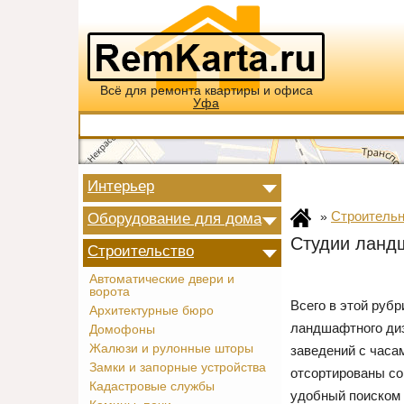
Всё для ремонта квартиры и офиса
Уфа
Интерьер
Строительн
Оборудование для дома
»
Студии ланд
Строительство
Автоматические двери и
ворота
Всего в этой руб
Архитектурные бюро
ландшафтного диз
Домофоны
Жалюзи и рулонные шторы
заведений с часа
Замки и запорные устройства
отсортированы со
Кадастровые службы
удобный поиском 