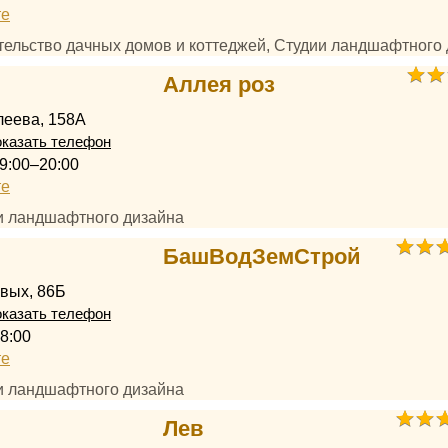
те
ительство дачных домов и коттеджей, Студии ландшафтного
Аллея роз
леева, 158А
казать телефон
9:00–20:00
те
ии ландшафтного дизайна
БашВодЗемСтрой
вых, 86Б
казать телефон
8:00
те
ии ландшафтного дизайна
Лев