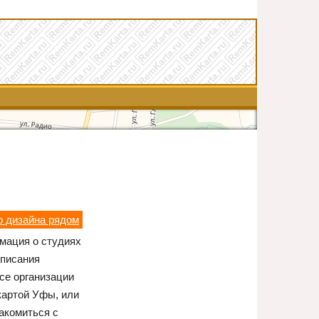
о дизайна рядом
мация о студиях
описания
се организации
картой Уфы, или
акомиться с